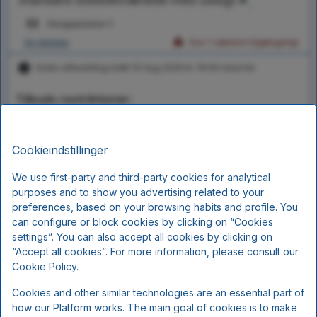
Sengepladser 2
Se detaljer
Kun 1 værelse tilgængeligt
Gratis afbestilling indtil 10 Aug 2026 kl. 16:00 lokal tid.
Tilbuds restriktioner:
Minimum ophold på 2 nætter
Cookieindstillinger
Indlæs flere Værelser
We use first-party and third-party cookies for analytical
purposes and to show you advertising related to your
preferences, based on your browsing habits and profile. You
can configure or block cookies by clicking on “Cookies
settings”. You can also accept all cookies by clicking on
“Accept all cookies”. For more information, please consult our
Cookie Policy.
Cookies and other similar technologies are an essential part of
how our Platform works. The main goal of cookies is to make