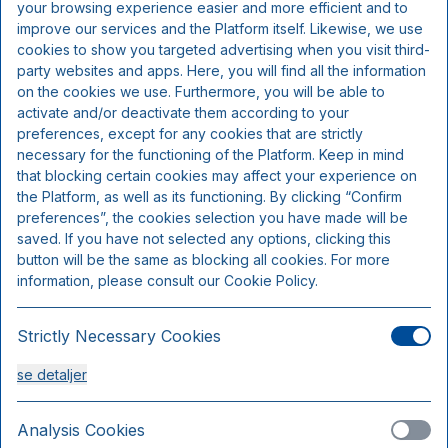
your browsing experience easier and more efficient and to
improve our services and the Platform itself. Likewise, we use
cookies to show you targeted advertising when you visit third-
Stays Miniferie
party websites and apps. Here, you will find all the information
Se detaljer
on the cookies we use. Furthermore, you will be able to
activate and/or deactivate them according to your
Morgenmad og aftensmad
preferences, except for any cookies that are strictly
Minimum 3 dage / 2 nætter
necessary for the functioning of the Platform. Keep in mind
that blocking certain cookies may affect your experience on
the Platform, as well as its functioning. By clicking “Confirm
preferences”, the cookies selection you have made will be
saved. If you have not selected any options, clicking this
Sengepladser 2
button will be the same as blocking all cookies. For more
Se detaljer
Kun 2 værelser tilgængelige
information, please consult our Cookie Policy.
Kan ikke refunderes
Strictly Necessary Cookies
Tilbuds restriktioner:
se detaljer
Minimum ophold på 2 nætter
Analysis Cookies