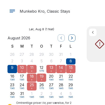
Munkebo Kro, Classic Stays
Lør, Aug 8
(1 Nat)
August 2026
!
S
M
T
O
T
F
L
26
27
28
29
30
31
1
2
3
4
5
6
7
8
9
10
11
12
13
14
15
x
x
1775
x
x
x
16
17
18
19
20
21
22
1345
1345
x
x
1345
1445
1545
23
24
25
26
27
28
29
1345
1345
x
1775
1345
1445
1545
30
31
1
2
3
4
5
1345
1345
1345
1345
1345
1445
1545
Omtrentlige priser i kr, per værelse, for 2