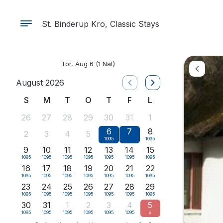
St. Binderup Kro, Classic Stays
Tor, Aug 6
(1 Nat)
August 2026
S
M
T
O
T
F
L
26
27
28
29
30
31
1
6
7
8
2
3
4
5
1095
1095
9
10
11
12
13
14
15
1095
1095
1095
1095
1095
1095
1095
16
17
18
19
20
21
22
1095
1095
1095
1095
1095
1095
1095
23
24
25
26
27
28
29
1095
1095
1095
1095
1095
1095
1095
30
31
1
2
3
4
5
1095
1095
1095
1095
1095
1095
x