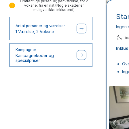
Omtrentlige priser i kr, per værelse, for 2
voksne, fra én nat (Nogle skatter er
muligvis ikke inkluderet)
Sta
Antal personer og værelser
Ingen 
1 Værelse, 2 Voksne
k
Inklud
Kampagner
Kampagnekoder og
specialpriser
Ove
Ing