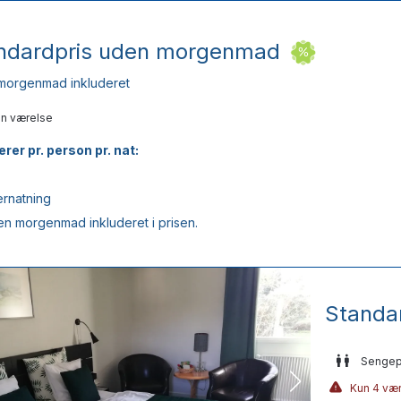
ndardpris uden morgenmad
morgenmad inkluderet
un værelse
erer pr. person pr. nat:
rnatning
en morgenmad inkluderet i prisen.
Standa
Sengep
Kun 4 vær