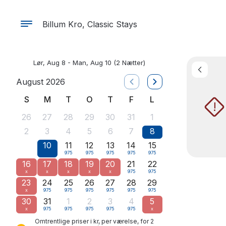
Billum Kro, Classic Stays
Lør, Aug 8 - Man, Aug 10
(2 Nætter)
August 2026
S
M
T
O
T
F
L
!
26
27
28
29
30
31
1
2
3
4
5
6
7
8
10
11
12
13
14
15
9
975
975
975
975
975
16
17
18
19
20
21
22
x
x
x
x
x
975
975
23
24
25
26
27
28
29
x
975
975
975
975
975
975
30
31
1
2
3
4
5
x
975
975
975
975
975
x
Omtrentlige priser i kr, per værelse, for 2