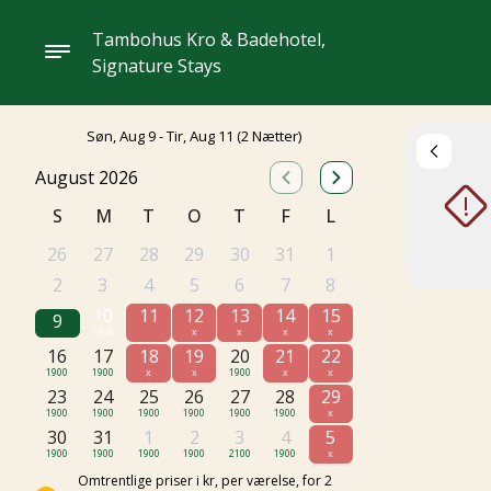
Tambohus Kro & Badehotel,
Signature Stays
Søn, Aug 9 - Tir, Aug 11
(2 Nætter)
August 2026
!
S
M
T
O
T
F
L
26
27
28
29
30
31
1
2
3
4
5
6
7
8
10
11
12
13
14
15
9
1900
x
x
x
x
16
17
18
19
20
21
22
1900
1900
x
x
1900
x
x
23
24
25
26
27
28
29
1900
1900
1900
1900
1900
1900
x
30
31
1
2
3
4
5
1900
1900
1900
1900
2100
1900
x
Omtrentlige priser i kr, per værelse, for 2