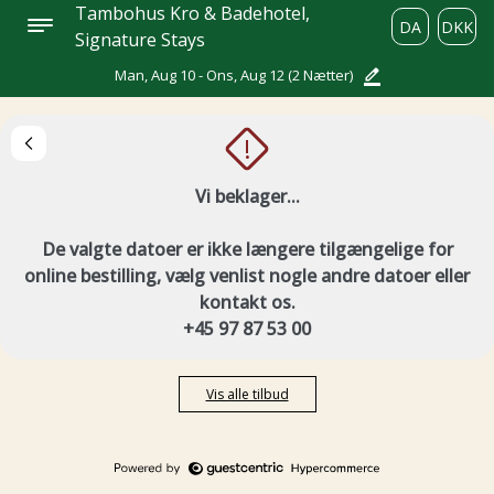
Tambohus Kro & Badehotel,
DA
DKK
Signature Stays
Man, Aug 10 - Ons, Aug 12
(2 Nætter)
!
Vi beklager...
De valgte datoer er ikke længere tilgængelige for
online bestilling, vælg venlist nogle andre datoer eller
kontakt os.
+45 97 87 53 00
Vis alle tilbud