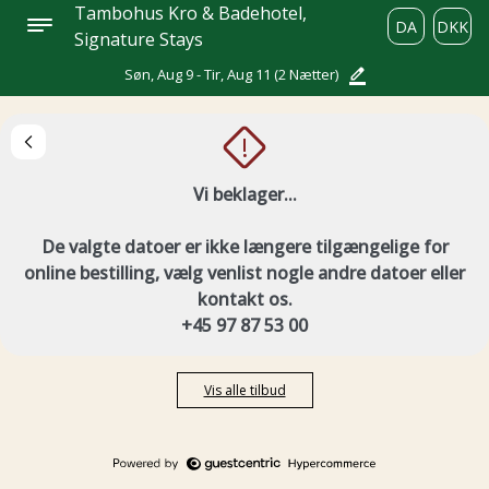
Tambohus Kro & Badehotel,
DA
DKK
Signature Stays
Søn, Aug 9 - Tir, Aug 11
(2 Nætter)
!
Vi beklager...
De valgte datoer er ikke længere tilgængelige for
online bestilling, vælg venlist nogle andre datoer eller
kontakt os.
+45 97 87 53 00
Vis alle tilbud