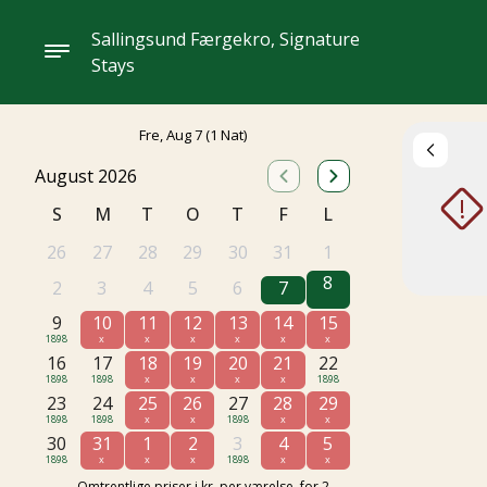
Sallingsund Færgekro, Signature
Stays
Fre, Aug 7
(1 Nat)
August 2026
!
S
M
T
O
T
F
L
26
27
28
29
30
31
1
8
2
3
4
5
6
7
9
10
11
12
13
14
15
1898
x
x
x
x
x
x
16
17
18
19
20
21
22
1898
1898
x
x
x
x
1898
23
24
25
26
27
28
29
1898
1898
x
x
1898
x
x
30
31
1
2
3
4
5
1898
x
x
x
1898
x
x
Omtrentlige priser i kr, per værelse, for 2