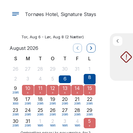
Tornøes Hotel, Signature Stays
Tor, Aug 6 - Lør, Aug 8
(2 Nætter)
August 2026
!
S
M
T
O
T
F
L
26
27
28
29
30
31
1
8
2
3
4
5
6
7
9
10
11
12
13
14
15
2095
x
x
x
x
x
x
16
17
18
19
20
21
22
3000
2095
2095
2095
2095
2095
2095
23
24
25
26
27
28
29
2095
2095
2095
2095
2095
2095
2095
30
31
1
2
3
4
5
2095
2095
1695
1695
1695
1695
x
Omtrentlige priser i kr, per værelse, for 2