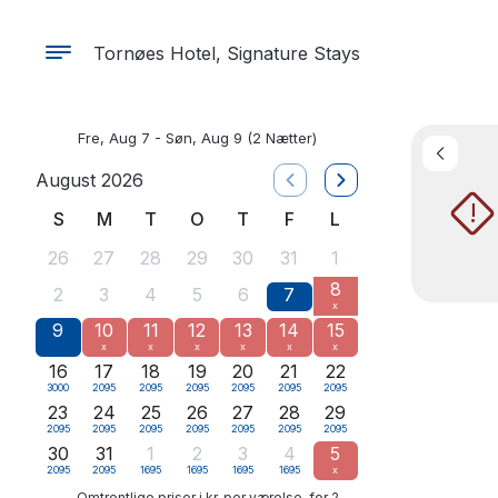
Tornøes Hotel, Signature Stays
Fre, Aug 7 - Søn, Aug 9
(2 Nætter)
August 2026
!
S
M
T
O
T
F
L
26
27
28
29
30
31
1
8
2
3
4
5
6
7
x
9
10
11
12
13
14
15
x
x
x
x
x
x
16
17
18
19
20
21
22
3000
2095
2095
2095
2095
2095
2095
23
24
25
26
27
28
29
2095
2095
2095
2095
2095
2095
2095
30
31
1
2
3
4
5
2095
2095
1695
1695
1695
1695
x
Omtrentlige priser i kr, per værelse, for 2