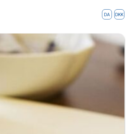
DA
DKK