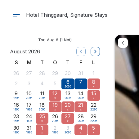
Hotel Thinggaard, Signature Stays
Tor, Aug 6
(1 Nat)
August 2026
S
M
T
O
T
F
L
26
27
28
29
30
31
1
6
7
8
2
3
4
5
2095
x
9
10
11
12
13
14
15
1695
2095
2095
x
2095
2095
x
16
17
18
19
20
21
22
1995
1995
2095
x
x
x
2295
23
24
25
26
27
28
29
1695
1895
x
2095
x
2095
2295
30
31
1
2
3
4
5
1995
1995
x
1995
2095
x
x