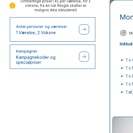
Omtrentlige priser i kr, per værelse, for 2
voksne, fra én nat (Nogle skatter er
muligvis ikke inkluderet)
Mon
Antal personer og værelser
1 Værelse, 2 Voksne
M
Inklud
Kampagner
Kampagnekoder og
1 x
specialpriser
1 x
1 x
1 x
1 ø