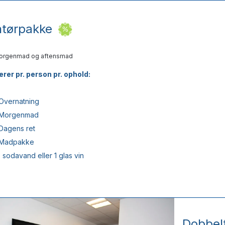
tørpakke
orgenmad og aftensmad
erer pr. person pr. ophold:
 Overnatning
 Morgenmad
 Dagens ret
 Madpakke
l, sodavand eller 1 glas vin
Dobbel