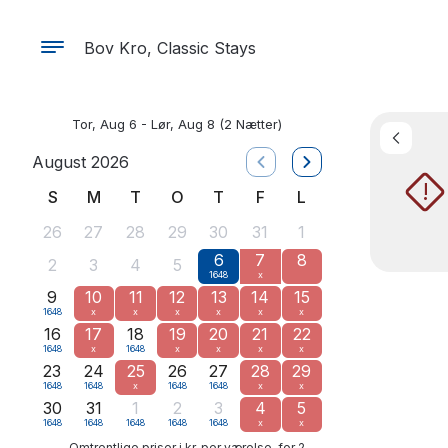
Bov Kro, Classic Stays
Tor, Aug 6 - Lør, Aug 8
(2 Nætter)
August 2026
!
S
M
T
O
T
F
L
26
27
28
29
30
31
1
6
7
8
2
3
4
5
1648
x
9
10
11
12
13
14
15
1648
x
x
x
x
x
x
16
17
18
19
20
21
22
1648
x
1648
x
x
x
x
23
24
25
26
27
28
29
1648
1648
x
1648
1648
x
x
30
31
1
2
3
4
5
1648
1648
1648
1648
1648
x
x
Omtrentlige priser i kr, per værelse, for 2