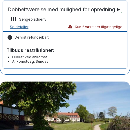
Sengepladser 5
Se detaljer
Kun 2 værelser tilgængelige
Delvist refunderbart.
Tilbuds restriktioner:
Lukket ved ankomst
Ankomstdag: Sunday