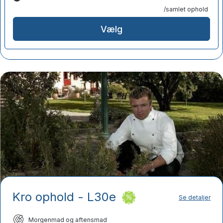
/samlet ophold
Vælg
Kro ophold - L30e
Se detaljer
Morgenmad og aftensmad