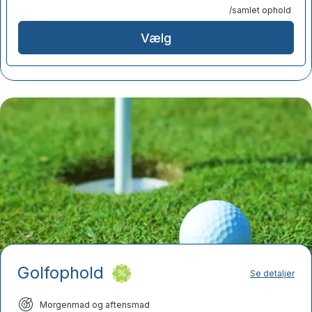
/samlet ophold
Vælg
Golfophold
Se detaljer
Morgenmad og aftensmad