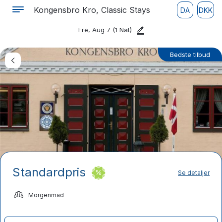
Kongensbro Kro, Classic Stays
DA
DKK
Fre, Aug 7
(1 Nat)
Bedste tilbud
Standardpris
Se detaljer
Morgenmad