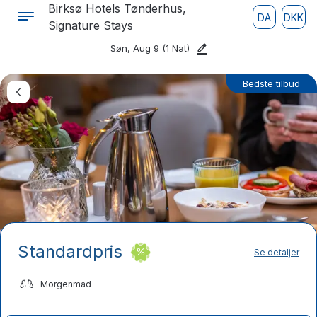
Birksø Hotels Tønderhus,
DA
DKK
Signature Stays
Søn, Aug 9
(1 Nat)
Bedste tilbud
Standardpris
Se detaljer
Morgenmad