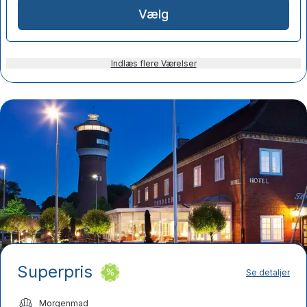
Vælg
Indlæs flere Værelser
Superpris
Se detaljer
Morgenmad