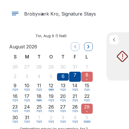
Brobyværk Kro, Signature Stays
Tor, Aug 6
(1 Nat)
August 2026
!
S
M
T
O
T
F
L
26
27
28
29
30
31
1
7
8
2
3
4
5
6
x
9
10
11
12
13
14
15
1125
1125
1125
1995
1125
1125
1125
16
17
18
19
20
21
22
1125
1125
1995
1125
1125
1125
1125
23
24
25
26
27
28
29
1125
1125
1125
1125
1125
1125
x
30
31
1
2
3
4
5
1125
1125
1125
1125
1125
1125
10000
Omtrentlige priser i kr, per værelse, for 2