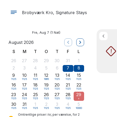
Brobyværk Kro, Signature Stays
Fre, Aug 7
(1 Nat)
August 2026
!
S
M
T
O
T
F
L
26
27
28
29
30
31
1
2
3
4
5
6
7
8
9
10
11
12
13
14
15
1125
1125
1125
1995
1125
1125
1125
16
17
18
19
20
21
22
1125
1125
1125
1125
1125
1125
1125
23
24
25
26
27
28
29
1125
1125
1125
1125
1125
1125
x
30
31
1
2
3
4
5
1125
1125
1125
1125
1125
1125
10000
Omtrentlige priser i kr, per værelse, for 2