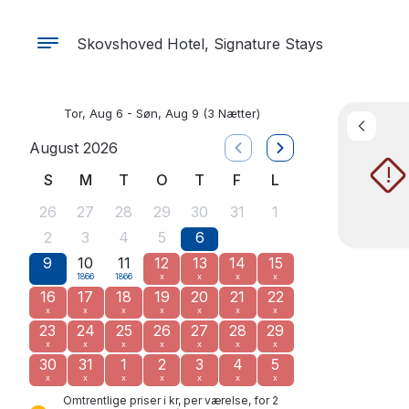
Skovshoved Hotel, Signature Stays
Tor, Aug 6 - Søn, Aug 9
(3 Nætter)
August 2026
!
S
M
T
O
T
F
L
26
27
28
29
30
31
1
2
3
4
5
6
7
8
9
10
11
12
13
14
15
1866
1866
x
x
x
x
16
17
18
19
20
21
22
x
x
x
x
x
x
x
23
24
25
26
27
28
29
x
x
x
x
x
x
x
30
31
1
2
3
4
5
x
x
x
x
x
x
x
Omtrentlige priser i kr, per værelse, for 2