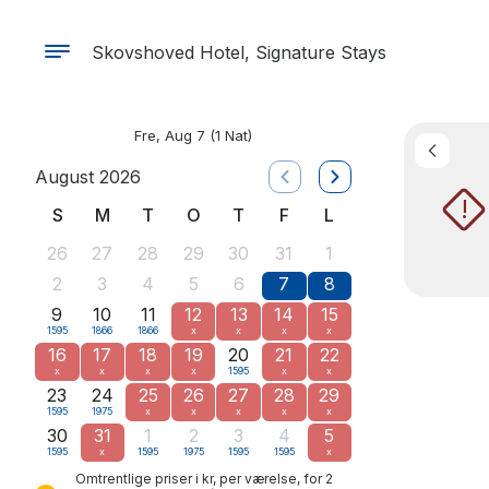
Skovshoved Hotel, Signature Stays
Fre, Aug 7
(1 Nat)
August 2026
!
S
M
T
O
T
F
L
26
27
28
29
30
31
1
2
3
4
5
6
7
8
9
10
11
12
13
14
15
1595
1866
1866
x
x
x
x
16
17
18
19
20
21
22
x
x
x
x
1595
x
x
23
24
25
26
27
28
29
1595
1975
x
x
x
x
x
30
31
1
2
3
4
5
1595
x
1595
1975
1595
1595
x
Omtrentlige priser i kr, per værelse, for 2