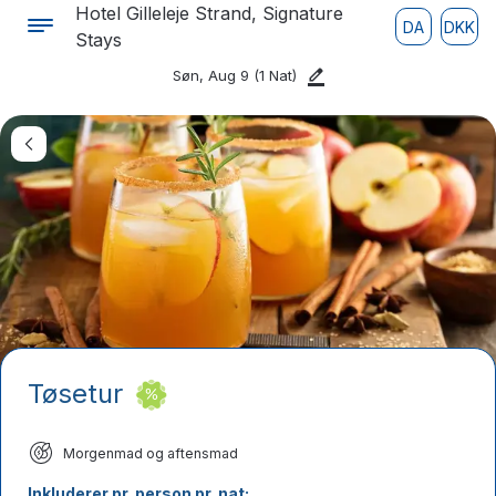
Hotel Gilleleje Strand, Signature
DA
DKK
Stays
Søn, Aug 9
(1 Nat)
Tøsetur
Morgenmad og aftensmad
Inkluderer pr. person pr. nat: